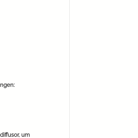
angen:
iffusor, um 