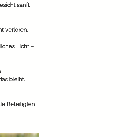
sicht sanft 
t verloren.
ches Licht – 
s 
as bleibt.
e Beteiligten 