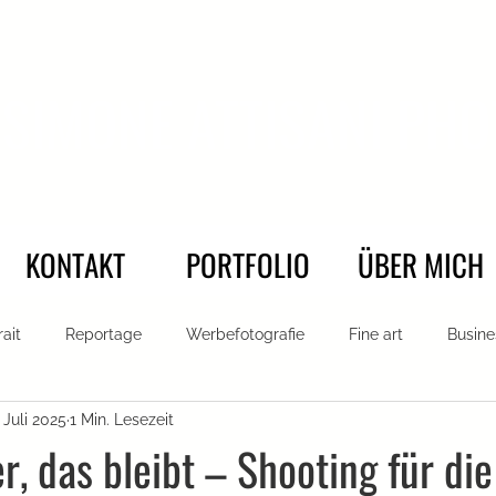
SIMONE ATTISANI P
KONTAKT
PORTFOLIO
ÜBER MICH
rait
Reportage
Werbefotografie
Fine art
Busine
 Juli 2025
1 Min. Lesezeit
n
Firmen Portrait
Authentische Portraits
r, das bleibt – Shooting für di