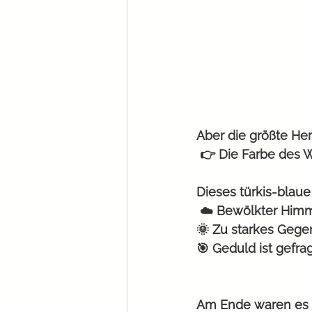
Aber die größte He
 👉 Die Farbe des 
Dieses türkis-blaue
 ☁️ Bewölkter Himm
🌞 Zu starkes Gegen
🎯 Geduld ist gefra
Am Ende waren es üb