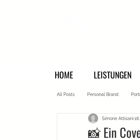
HOME
LEISTUNGEN
All Posts
Personal Brand
Port
Simone Attisani
18.
MAGAZINE
Firmenaufnahme
📸 Ein Cove