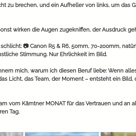
ht zu brechen, und ein Aufheller von links, um das Ge
 sonst wirken die Augen zugekniffen, der Ausdruck geh
schlicht: 📷 Canon R5 & R6, 50mm, 70-200mm, natürli
nstliche Stimmung. Nur Ehrlichkeit im Bild.
nnern mich, warum ich diesen Beruf liebe: Wenn alle
 Licht, das Team, der Moment – entsteht ein Bild, d
am vom Kärntner MONAT für das Vertrauen und an all
ren Tag.