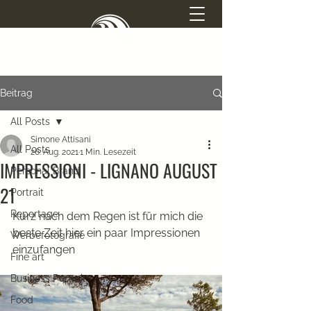
SIMONE ATTISANI
Beitrag
PHOTOGRAPHY
All Posts
Simone Attisani
All Posts
26. Aug. 2021
1 Min. Lesezeit
IMPRESSIONI - LIGNANO AUGUST
Personal Brand
21
Portrait
Reportage
Kurz nach dem Regen ist für mich die 
beste Zeit hier ein paar Impressionen 
Werbefotografie
einzufangen 
Fine art
Business Portrait
Food