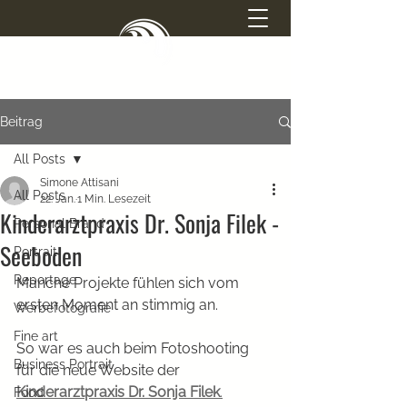
SIMONE ATTISANI
Beitrag
PHOTOGRAPHY
All Posts
Simone Attisani
All Posts
22. Jan.
1 Min. Lesezeit
Kinderarztpraxis Dr. Sonja Filek -
Personal Brand
Seeboden
Portrait
Reportage
Manche Projekte fühlen sich vom 
ersten Moment an stimmig an.
Werbefotografie
Fine art
So war es auch beim Fotoshooting 
Business Portrait
für die neue Website der 
Kinderarztpraxis Dr. Sonja Filek
.
Food