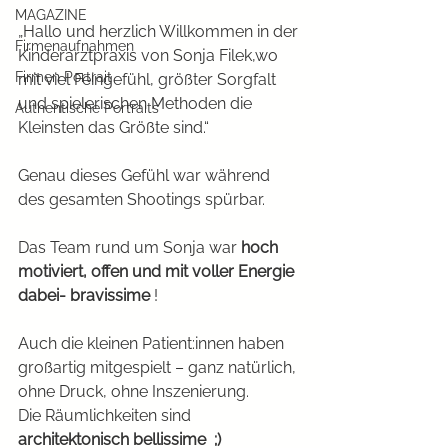
MAGAZINE
„Hallo und herzlich Willkommen in der 
Firmenaufnahmen
Kinderarztpraxis von Sonja Filek,wo 
Firmen Portrait
mit viel Feingefühl, größter Sorgfalt 
und spielerischen Methoden die 
Authentische Portraits
Kleinsten das Größte sind.“
Genau dieses Gefühl war während 
des gesamten Shootings spürbar.
Das Team rund um Sonja war 
hoch 
motiviert, offen und mit voller Energie 
dabei- bravissime
 ! 
Auch die kleinen Patient:innen haben 
großartig mitgespielt – ganz natürlich, 
ohne Druck, ohne Inszenierung.
Die Räumlichkeiten sind 
architektonisch bellissime  ;) 