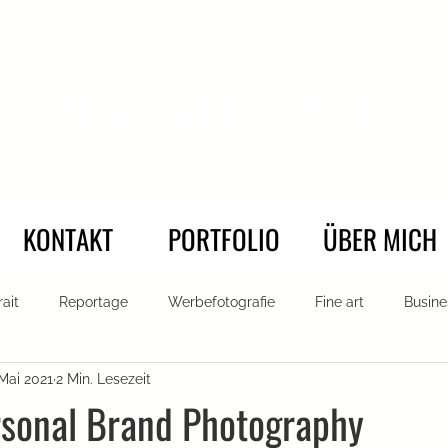
SIMONE ATTISANI P
KONTAKT
PORTFOLIO
ÜBER MICH
rait
Reportage
Werbefotografie
Fine art
Busine
 Mai 2021
2 Min. Lesezeit
n
Firmen Portrait
Authentische Portraits
rsonal Brand Photography