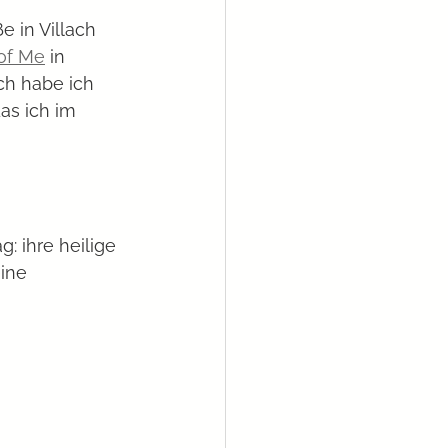
e in Villach 
of Me
 in 
ch habe ich 
as ich im 
 ihre heilige 
ine 