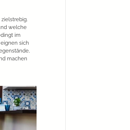
ielstrebig. 
und welche 
dingt im 
eignen sich 
Gegenstände, 
und machen 