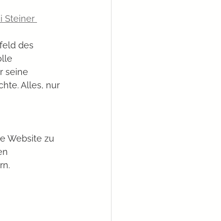
i Steiner 
lle 
r seine 
te. Alles, nur 
re Website zu 
en 
rn. 